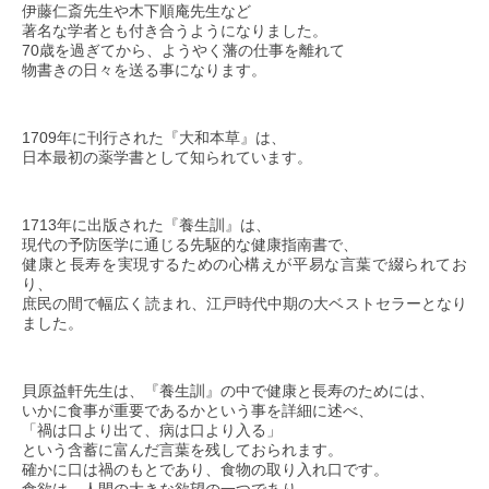
伊藤仁斎先生や木下順庵先生など
著名な学者とも付き合うようになりました。
70歳を過ぎてから、ようやく藩の仕事を離れて
物書きの日々を送る事になります。
1709年に刊行された『大和本草』は、
日本最初の薬学書として知られています。
1713年に出版された『養生訓』は、
現代の予防医学に通じる先駆的な健康指南書で、
健康と長寿を実現するための心構えが平易な言葉で綴られてお
り、
庶民の間で幅広く読まれ、江戸時代中期の大ベストセラーとなり
ました。
貝原益軒先生は、『養生訓』の中で健康と長寿のためには、
いかに食事が重要であるかという事を詳細に述べ、
「禍は口より出て、病は口より入る」
という含蓄に富んだ言葉を残しておられます。
確かに口は禍のもとであり、食物の取り入れ口です。
食欲は、人間の大きな欲望の一つであり、