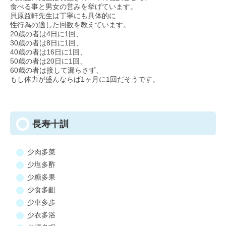
食べる事と男女の営みを挙げています。
貝原益軒先生は丁寧にも具体的に
性行為の適した回数を教えています。
20歳の者は4日に1回、
30歳の者は8日に1回、
40歳の者は16日に1回、
50歳の者は20日に1回、
60歳の者は接して漏らさず、
もし体力が盛んならば1ヶ月に1回だそうです。
長寿十訓
少肉多菜
少塩多酢
少糖多果
少食多齟
少車多歩
少衣多浴