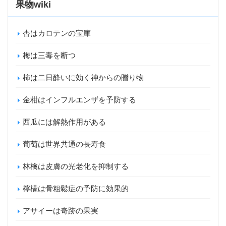
果物wiki
杏はカロテンの宝庫
梅は三毒を断つ
柿は二日酔いに効く神からの贈り物
金柑はインフルエンザを予防する
西瓜には解熱作用がある
葡萄は世界共通の長寿食
林檎は皮膚の光老化を抑制する
檸檬は骨粗鬆症の予防に効果的
アサイーは奇跡の果実