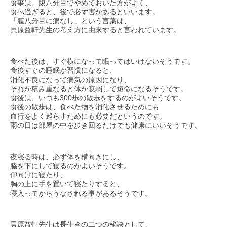
食事は、腹八分目でやめておいた方がよく、
食べ過ぎると、後で必ず害があるといいます。
「腹八分目に病なし」という言葉は、
貝原益軒先生の考え方に由来すると言われています。
食べた後は、すぐ横になって眠ってはいけないそうです。
食後すぐの睡眠が習慣になると、
消化不良になって病気の原因になり、
それが積み重なると体が衰弱して短命になるそうです。
食後は、いつも300歩の散歩をするのがよいそうです。
食後の散歩は、食べた物を消化させるためにも
血行をよく巡らすためにも必要だというのです。
雨の日は部屋の中を歩き回るだけでも健康にいいそうです。
夜寝る時は、必ず体を横向きにし、
脇を下にして寝るのがよいそうです。
仰向けに寝たり、
胸の上に手を置いて寝たりすると、
寝入ってからうなされる事があるそうです。
貝原益軒先生は長生きの二つの秘訣として、