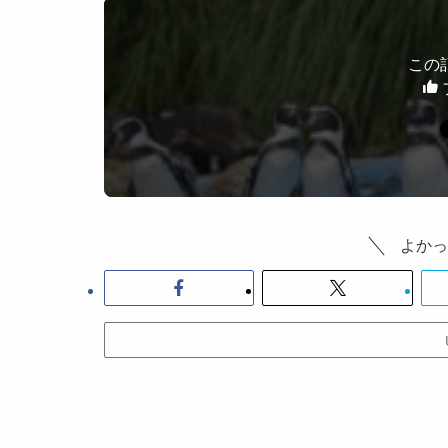
この
よかっ