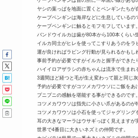
ケープペンギンは首の所に一本黒い線がある
ヤシの葉っぱを地面に置くとペンギンたちが
ケープペンギンは海岸などに生息しているの
ケープペンギンに触るとモフモフしています
バンドウイルカは歯が80本から100本くらい
イルカ同士がヒレを使ってこすりあうのをラ
運が良ければラビング行動が見られるかもし
事前予約が必要ですがイルカと握手ができた
ハイイロアザラシの赤ちゃんは流氷で生まれ
3週間ほど経つと毛が生え変わって親と同じ
予約が必要ですがコツメカワウソにご飯をあ
プニプニの感触を堪能する事ができるのです
コツメカワウソは指先に小さい爪があるのが
コツメカワウソは小石を使ってジャグリング
耳の大きなマーラはウサギっぽく見えますが
世界で4番目に大きいネズミの仲間です。